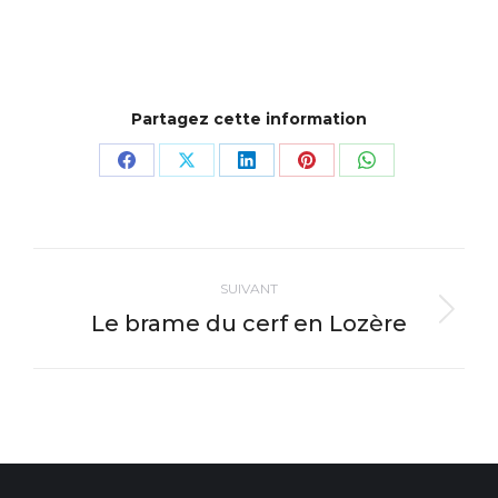
Partagez cette information
Partager
Partager
Partager
Partager
Partager
sur
sur
sur
sur
sur
Facebook
X
LinkedIn
Pinterest
WhatsApp
Navigation
SUIVANT
article
Le brame du cerf en Lozère
Article
suivant
: