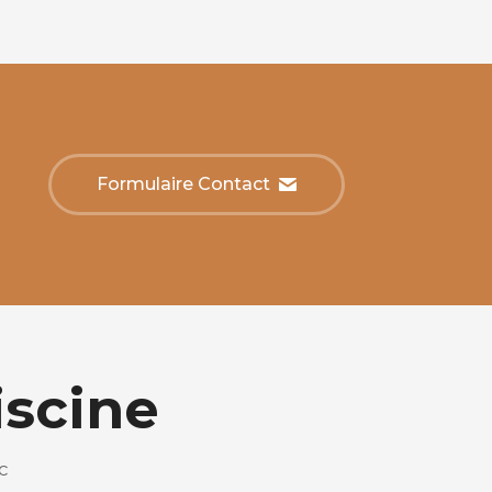
Formulaire Contact
scine
c