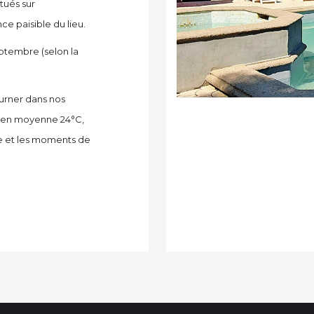
tués sur
ce paisible du lieu.
septembre (selon la
ourner dans nos
nt en moyenne
24°C
,
de et les moments de