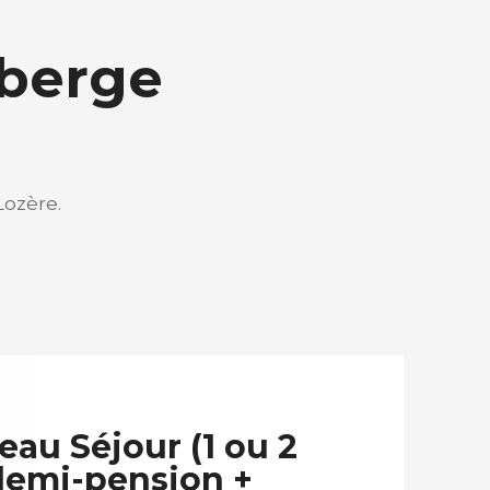
uberge
ozère.
eau Séjour (1 ou 2
demi-pension +