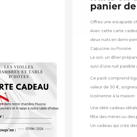
panier de
Offrez une escapade ch
Avec cette carte cadeau
deux nuits en
demi-pen
Capucine
ou
Pivoine
.
Le soir, un dîner prépar
suivi d’une nuit paisibl
Ce pack comprend ég
valeur de 30 €
, soigne
lozérienne à la maison.
Une idée cadeau idéale 
fête des mères ou des 
Un cadeau qui crée des