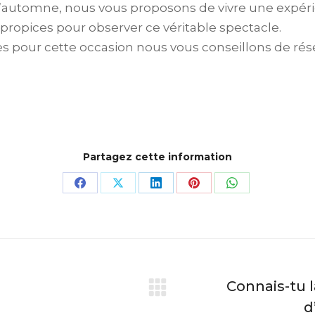
automne, nous vous proposons de vivre une expéri
 propices pour observer ce véritable spectacle.
our cette occasion nous vous conseillons de réserv
Partagez cette information
Partager
Partager
Partager
Partager
Partager
sur
sur
sur
sur
sur
Facebook
X
LinkedIn
Pinterest
WhatsApp
Connais-tu 
Article
d