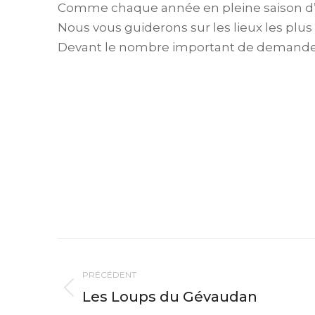
Comme chaque année en pleine saison d’
Nous vous guiderons sur les lieux les plus
Devant le nombre important de demandes p
Navigation
PRÉCÉDENT
article
Les Loups du Gévaudan
Article