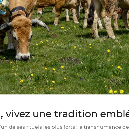
, vivez une tradition emb
n de ses rituels les plus forts : la transhumance de