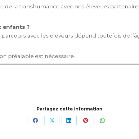
rtie de la transhumance avec nos éleveurs partenaires
x enfants ?
on au parcours avec les éleveurs dépend toutefois de 
ion préalable est nécessaire.
Partagez cette information
Partager
Partager
Partager
Partager
Partager
sur
sur
sur
sur
sur